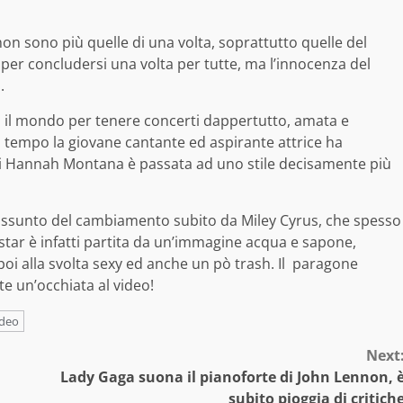
non sono più quelle di una volta, soprattutto quelle del
a per concludersi una volta per tutte, ma l’innocenza del
.
a il mondo per tenere concerti dappertutto, amata e
mo tempo la giovane cantante ed aspirante attrice ha
i Hannah Montana è passata ad uno stile decisamente più
riassunto del cambiamento subito da Miley Cyrus, che spesso
star è infatti partita da un’immagine acqua e sapone,
poi alla svolta sexy ed anche un pò trash. Il paragone
te un’occhiata al video!
ideo
Next
Lady Gaga suona il pianoforte di John Lennon, 
subito pioggia di critich