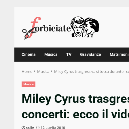
Skip
to
content
Cinema
Musica
TV
Gravidanze
Matrimoni
Home
Musica
Miley Cyrus trasgressiva si tocca durante i co
Musica
Miley Cyrus trasgres
concerti: ecco il vi
sally
12 Luglio 2010