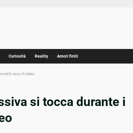
Curiosità
Reality
Amori finiti
ncerti: ecco il video
siva si tocca durante i
deo