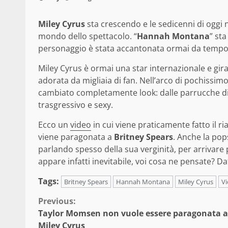
Miley Cyrus
sta crescendo e le sedicenni di oggi 
mondo dello spettacolo. “
Hannah Montana
” st
personaggio è stata accantonata ormai da tempo
Miley Cyrus è ormai una star internazionale e gir
adorata da migliaia di fan. Nell’arco di pochissi
cambiato completamente look: dalle parrucche d
trasgressivo e sexy.
Ecco un
video
in cui viene praticamente fatto il 
viene paragonata a
Britney Spears
. Anche la pop
parlando spesso della sua verginità, per arrivare 
appare infatti inevitabile, voi cosa ne pensate? Da
Tags:
Britney Spears
Hannah Montana
Miley Cyrus
V
Continue
Previous:
Taylor Momsen non vuole essere paragonata a
Reading
Miley Cyrus