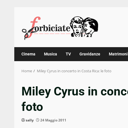
Skip
to
content
Cinema
Musica
TV
Gravidanze
Matrimoni
Home
Miley Cyrus in concerto in Costa Rica: le foto
Miley Cyrus in conce
foto
sally
24 Maggio 2011