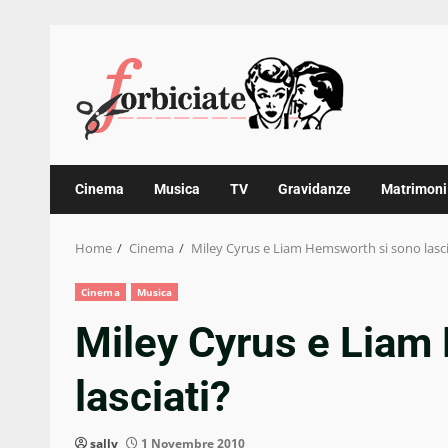
Skip
to
content
Cinema
Musica
TV
Gravidanze
Matrimoni
Home
Cinema
Miley Cyrus e Liam Hemsworth si sono lasci
Cinema
Musica
Miley Cyrus e Liam
lasciati?
sally
1 Novembre 2010