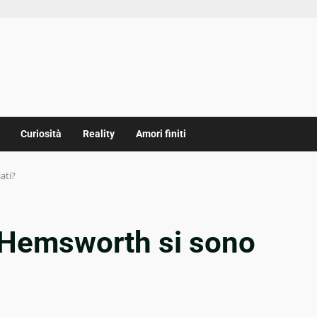
Curiosità
Reality
Amori finiti
ati?
 Hemsworth si sono