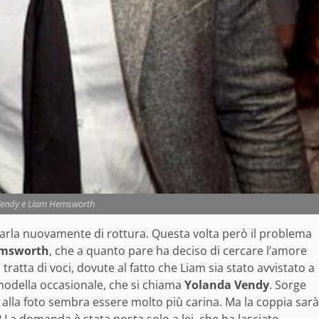
Vendy e Liam Hemsworth
parla nuovamente di rottura. Questa volta però il problema
msworth
, che a quanto pare ha deciso di cercare l’amore
ratta di voci, dovute al fatto che Liam sia stato avvistato a
modella occasionale, che si chiama
Yolanda Vendy
. Sorge
alla foto sembra essere molto più carina. Ma la coppia sarà