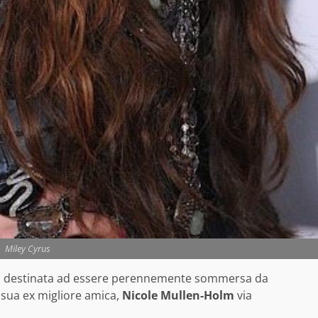
Miley Cyrus
a destinata ad essere perennemente sommersa da
 sua ex migliore amica,
Nicole Mullen-Holm
via