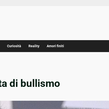
Curiosità
Reality
Amori finiti
a di bullismo