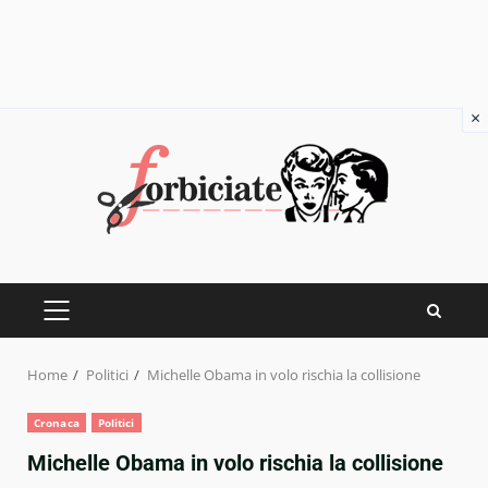
×
Skip
to
content
PRIMARY
MENU
Home
Politici
Michelle Obama in volo rischia la collisione
Cronaca
Politici
Michelle Obama in volo rischia la collisione