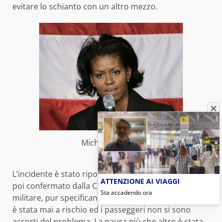
evitare lo schianto con un altro mezzo.
Michelle Obama
L’incidente è stato riportato dal Washington Post e
ATTENZIONE AI VIAGGI
poi confermato dalla Casa Bianca e l’aeronautica
Sta accadendo ora
militare, pur specificando che
Michelle Obama
non
è stata mai a rischio ed i passeggeri non si sono
accorti del problema. La paura più che altro è stata