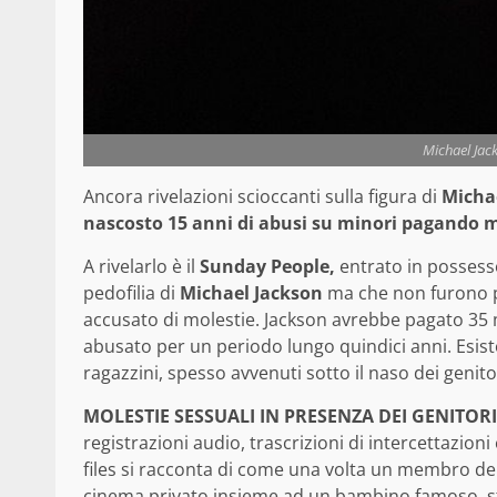
Michael Jac
Ancora rivelazioni scioccanti sulla figura di
Micha
nascosto 15 anni di abusi su minori pagando mil
A rivelarlo è il
Sunday People,
entrato in possesso
pedofilia di
Michael Jackson
ma che non furono p
accusato di molestie. Jackson avrebbe pagato 35 mi
abusato per un periodo lungo quindici anni. Esist
ragazzini, spesso avvenuti sotto il naso dei genitor
MOLESTIE SESSUALI IN PRESENZA DEI GENITORI
registrazioni audio, trascrizioni di intercettazioni 
files si racconta di come una volta un membro d
cinema privato insieme ad un bambino famoso, st