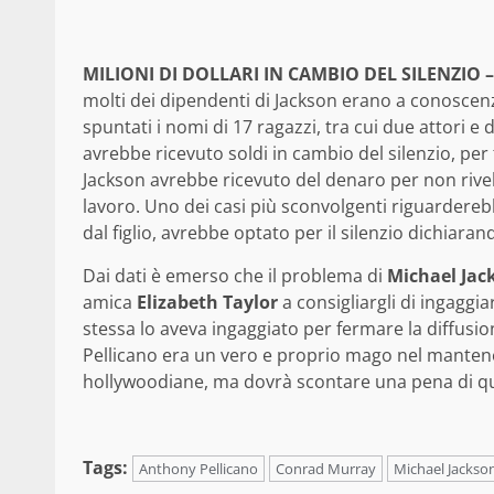
MILIONI DI DOLLARI IN CAMBIO DEL SILENZIO –
molti dei dipendenti di Jackson erano a conoscen
spuntati i nomi di 17 ragazzi, tra cui due attori e
avrebbe ricevuto soldi in cambio del silenzio, pe
Jackson avrebbe ricevuto del denaro per non rivel
lavoro. Uno dei casi più sconvolgenti riguardere
dal figlio, avrebbe optato per il silenzio dichiar
Dai dati è emerso che il problema di
Michael Jac
amica
Elizabeth Taylor
a consigliargli di ingaggi
stessa lo aveva ingaggiato per fermare la diffusi
Pellicano era un vero e proprio mago nel mantene
hollywoodiane, ma dovrà scontare una pena di qui
Tags:
Anthony Pellicano
Conrad Murray
Michael Jackso