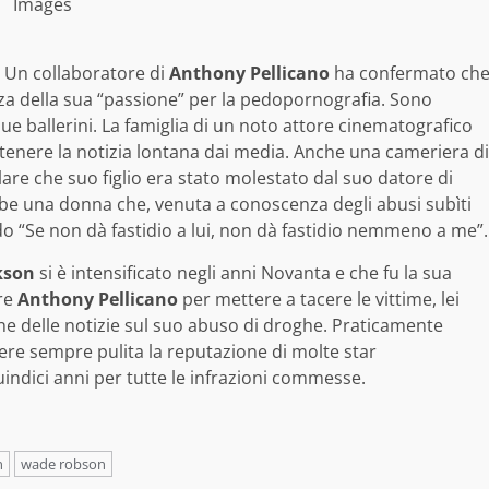
Images
Un collaboratore di
Anthony Pellicano
ha confermato ch
za della sua “passione” per la pedopornografia. Sono
 due ballerini. La famiglia di un noto attore cinematografico
r tenere la notizia lontana dai media. Anche una cameriera di
are che suo figlio era stato molestato dal suo datore di
bbe una donna che, venuta a conoscenza degli abusi subìti
ando “Se non dà fastidio a lui, non dà fastidio nemmeno a me”.
kson
si è intensificato negli anni Novanta e che fu la sua
are
Anthony Pellicano
per mettere a tacere le vittime, lei
one delle notizie sul suo abuso di droghe. Praticamente
re sempre pulita la reputazione di molte star
ndici anni per tutte le infrazioni commesse.
n
wade robson