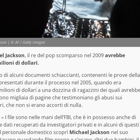
kson | © AF / Getty Images
el Jackson
, il re del pop scomparso nel 2009
avrebbe
ioni di dollari.
 di alcuni documenti schiaccianti, contenenti le prove della
resentati durante il processo nel 2005, quando era
lioni di dollari a una dozzina di ragazzini dei quali avrebb
ono migliaia di pagine che testimoniano gli abusi sui
i, che non si erano accorti di nulla.
 –
I file sono nelle mani dell’FBI, che è in possesso anche di
e dati recuperati da investigatori privati e in alcuni di questi
el personale domestico scoprì
Michael Jackson
nel suo
avano guardando film porno e c’erano altri due bambini, il