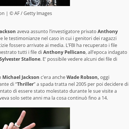
on | © AF / Getty Images
Jackson
aveva assunto l’investigatore privato
Anthony
e le testimonianze nel caso in cui i genitori dei ragazzi
zie fossero arrivate ai media. L’FBI ha recuperato i file
trato tutti i file di
Anthony Pellicano
, all’epoca indagato
Sylvester Stallone
. E’ possibile vedere alcuni dei file di
n
Michael Jackson
c’era anche
Wade Robson,
oggi
ante di “
Thriller
” a spada tratta nel 2005 per poi decidere di
ontato di essere stato molestato durante le sue visite a
veva solo sette anni ma la cosa continuò fino a 14.