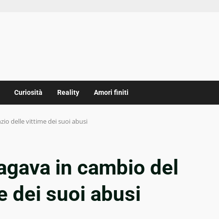
Curiosità
Reality
Amori finiti
zio delle vittime dei suoi abusi
agava in cambio del
me dei suoi abusi