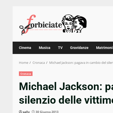
Skip
to
content
Cinema
Musica
TV
Gravidanze
Matrimoni
Home
Cronaca
Michael Jackson: pagava in cambio del silen
Cronaca
Michael Jackson: p
silenzio delle vitti
sally
30 Giugno 2013