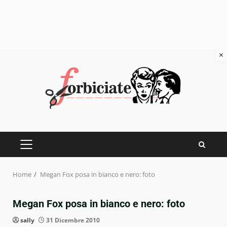
×
Skip
to
content
PRIMARY
MENU
Home
Megan Fox posa in bianco e nero: foto
Megan Fox posa in bianco e nero: foto
sally
31 Dicembre 2010