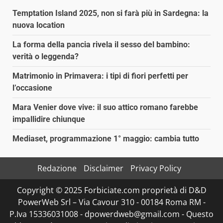
Temptation Island 2025, non si farà più in Sardegna: la
nuova location
La forma della pancia rivela il sesso del bambino:
verità o leggenda?
Matrimonio in Primavera: i tipi di fiori perfetti per
l’occasione
Mara Venier dove vive: il suo attico romano farebbe
impallidire chiunque
Mediaset, programmazione 1° maggio: cambia tutto
Redazione
Disclaimer
Privacy Policy
Copyright © 2025 Forbiciate.com proprietà di D&D
PowerWeb Srl – Via Cavour 310 - 00184 Roma RM -
P.Iva 15336031008 - dpowerdweb@gmail.com - Questo