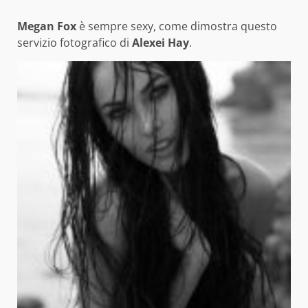
Megan Fox
è sempre sexy, come dimostra questo
servizio fotografico di
Alexei Hay
.