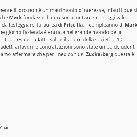
te il loro non è un matrimonio d’interesse, infatti i due s
a che
Mark
fondasse il noto social network che oggi vale
o da festeggiare: la laurea di
Priscilla
, il compleanno di
Mar
lche giorno l’azienda è entrata nel grande mondo della
nto atteso e ha fatto salire il valore della società a 104
 adetti ai lavori le contrattazioni sono state un pò deludenti
siamo affermare che per i neo coniugi
Zuckerberg
questa è
a Chan