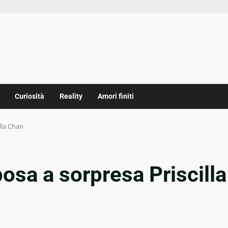
Curiosità
Reality
Amori finiti
lla Chan
sa a sorpresa Priscilla