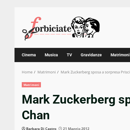
Skip
to
content
Cinema
Musica
TV
Gravidanze
Matrimoni
Home
Matrimoni
Mark Zuckerberg sposa a sorpresa Prisci
Matrimoni
Mark Zuckerberg spo
Chan
Barbara Di Castro
21 Maggio 2012