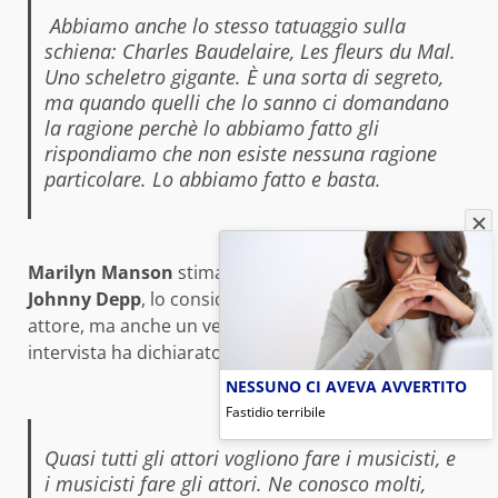
Abbiamo anche lo stesso tatuaggio sulla
schiena: Charles Baudelaire, Les fleurs
du Mal.
Uno scheletro gigante. È una sorta di segreto,
ma quando quelli che lo sanno ci domandano
la ragione perchè lo abbiamo fatto gli
rispondiamo che non esiste nessuna ragione
particolare. Lo abbiamo fatto e basta
.
Marilyn Manson
stima molto il suo amico fraterno
Johnny Depp
, lo considera non solo un bravo
attore, ma anche un vero musicista. Nella stessa
intervista ha dichiarato:
NESSUNO CI AVEVA AVVERTITO
Fastidio terribile
Quasi tutti gli attori vogliono fare i musicisti, e
i musicisti fare gli attori. Ne conosco molti,