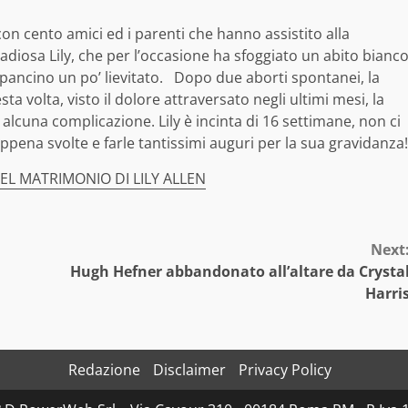
n cento amici ed i parenti che hanno assistito alla
iosa Lily, che per l’occasione ha sfoggiato un abito bianc
pancino un po’ lievitato. Dopo due aborti spontanei, la
 volta, visto il dolore attraversato negli ultimi mesi, la
lcuna complicazione. Lily è incinta di 16 settimane, non ci
ppena svolte e farle tantissimi auguri per la sua gravidanza!
L MATRIMONIO DI LILY ALLEN
Next
Hugh Hefner abbandonato all’altare da Crysta
Harri
Redazione
Disclaimer
Privacy Policy