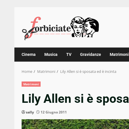
Skip
to
content
Cinema
Musica
TV
Gravidanze
Matrimoni
Home
Matrimoni
Lily Allen si è sposata ed è incinta
Matrimoni
Lily Allen si è sposa
sally
12 Giugno 2011