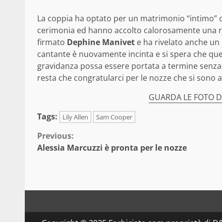
La coppia ha optato per un matrimonio “intimo” co
cerimonia ed hanno accolto calorosamente una rad
firmato
Dephine Manivet
e ha rivelato anche un 
cantante è nuovamente incinta e si spera che questa
gravidanza possa essere portata a termine senza a
resta che congratularci per le nozze che si sono a
GUARDA LE FOTO DE
Tags:
Lily Allen
Sam Cooper
Continue
Previous:
Alessia Marcuzzi è pronta per le nozze
Reading