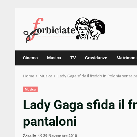
Skip
to
content
Cinema
Musica
TV
Gravidanze
Matrimoni
Home
Musica
Lady Gaga sfida il freddo in Polonia senza p
Musica
Lady Gaga sfida il 
pantaloni
sally
29 Novembre 2010