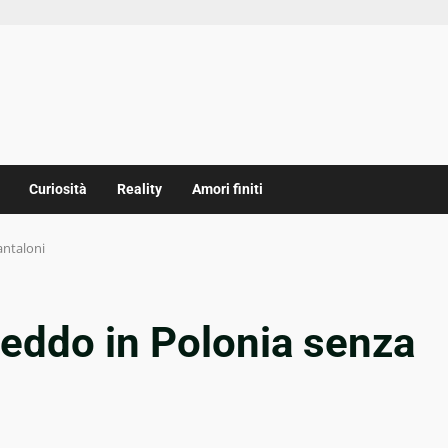
Curiosità
Reality
Amori finiti
antaloni
freddo in Polonia senza