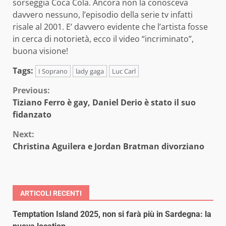
sorseggia Coca Cola. Ancora non la conosceva
davvero nessuno, l’episodio della serie tv infatti
risale al 2001. E’ davvero evidente che l’artista fosse
in cerca di notorietà, ecco il video “incriminato”,
buona visione!
Tags:
I Soprano
lady gaga
Luc Carl
Continue
Previous:
Tiziano Ferro è gay, Daniel Derio è stato il suo
Reading
fidanzato
Next:
Christina Aguilera e Jordan Bratman divorziano
ARTICOLI RECENTI
Temptation Island 2025, non si farà più in Sardegna: la