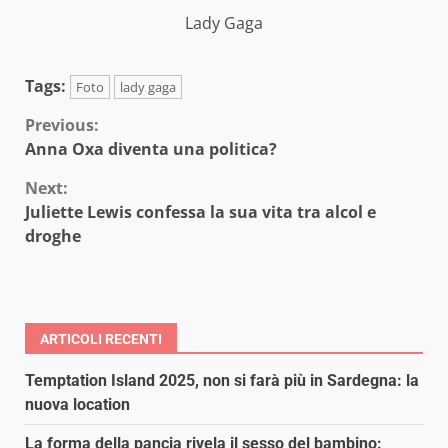
Lady Gaga
Tags:
Foto
lady gaga
Continue
Previous:
Anna Oxa diventa una politica?
Reading
Next:
Juliette Lewis confessa la sua vita tra alcol e
droghe
ARTICOLI RECENTI
Temptation Island 2025, non si farà più in Sardegna: la
nuova location
La forma della pancia rivela il sesso del bambino: