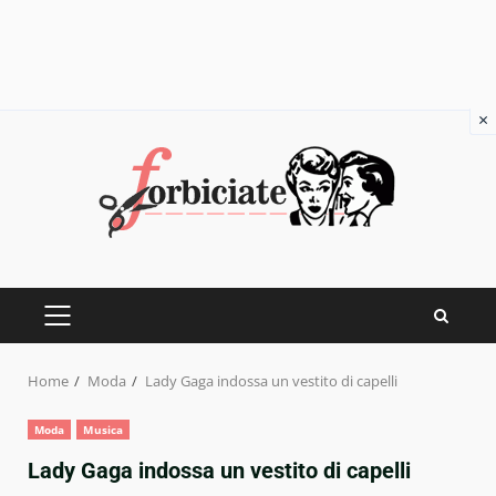
×
Skip
to
content
PRIMARY
MENU
Home
Moda
Lady Gaga indossa un vestito di capelli
Moda
Musica
Lady Gaga indossa un vestito di capelli