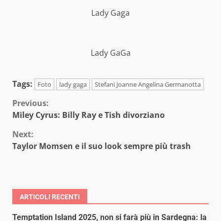
Lady Gaga
Lady GaGa
Tags:
Foto
lady gaga
Stefani Joanne Angelina Germanotta
Continue
Previous:
Miley Cyrus: Billy Ray e Tish divorziano
Reading
Next:
Taylor Momsen e il suo look sempre più trash
ARTICOLI RECENTI
Temptation Island 2025, non si farà più in Sardegna: la