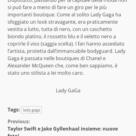
Dopotutto, passando per la capitale della moda non
si può fare a meno di fare un giro per le più
importanti boutique. Come al solito Lady Gaga ha
sfoggiato un look stravagante, era praticamente
vestita a lutto, tutta di nero, con un caschetto
biondo platino, il rossetto blu e il veletto nero a
coprirle il viso (saggia scelta). I fan hanno assediato
l’artista, protetta dall’immancabile bodyguard. Lady
Gaga è passata nelle boutiques di Chanel e
Alexander McQueen che, come ben sappiamo, è
stato uno stilista a lei molto caro.
Lady GaGa
Tags:
lady gaga
Continue
Previous:
Taylor Swift e Jake Gyllenhaal insieme: nuove
Reading
foto!