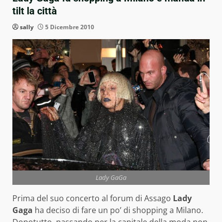
tilt la città
sally
5 Dicembre 2010
Lady GaGa
Prima del suo concerto al forum di Assago
Lady
Gaga
ha deciso di fare un po’ di shopping a Milano.