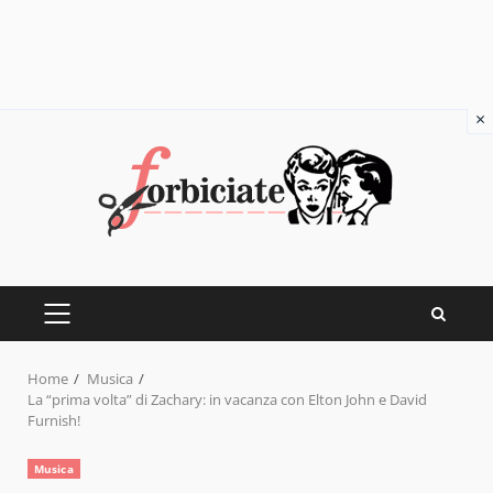
×
Skip
to
content
PRIMARY
MENU
Home
Musica
La “prima volta” di Zachary: in vacanza con Elton John e David
Furnish!
Musica