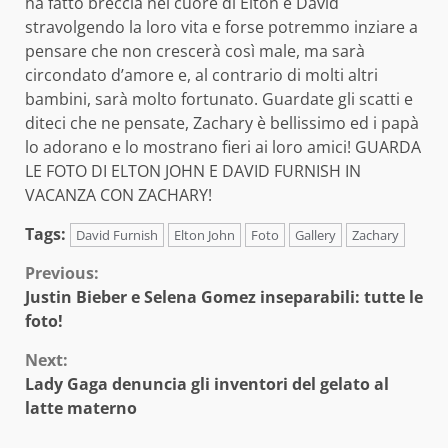
ha fatto breccia nel cuore di Elton e David
stravolgendo la loro vita e forse potremmo inziare a
pensare che non crescerà così male, ma sarà
circondato d’amore e, al contrario di molti altri
bambini, sarà molto fortunato. Guardate gli scatti e
diteci che ne pensate, Zachary è bellissimo ed i papà
lo adorano e lo mostrano fieri ai loro amici!
GUARDA
LE FOTO DI ELTON JOHN E DAVID FURNISH IN
VACANZA CON ZACHARY!
Tags:
David Furnish
Elton John
Foto
Gallery
Zachary
Continue
Previous:
Justin Bieber e Selena Gomez inseparabili: tutte le
Reading
foto!
Next:
Lady Gaga denuncia gli inventori del gelato al
latte materno