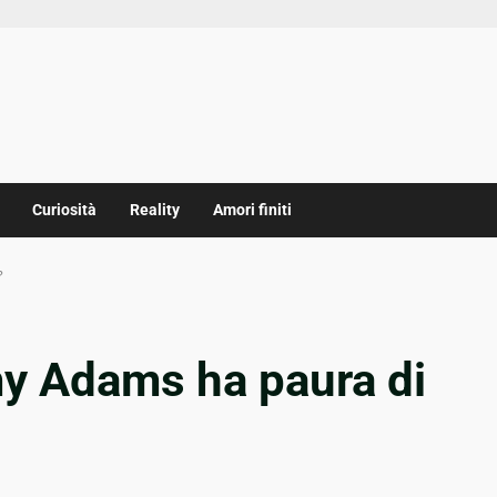
Curiosità
Reality
Amori finiti
?
my Adams ha paura di