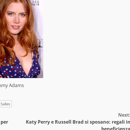
Amy Adams
 Salles
Next
 per
Katy Perry e Russell Brad si sposano: regali i
beneficienz