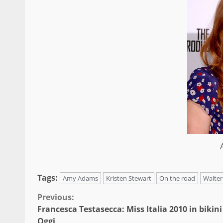
Tags:
Amy Adams
Kristen Stewart
On the road
Walter
Continue
Previous:
Francesca Testasecca: Miss Italia 2010 in bikini
Reading
Oggi