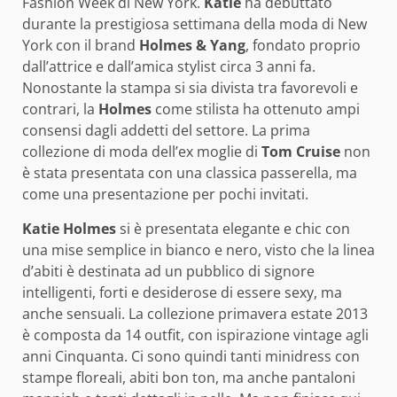
Fashion Week di New York.
Katie
ha debuttato
durante la prestigiosa settimana della moda di New
York con il brand
Holmes & Yang
, fondato proprio
dall’attrice e dall’amica stylist circa 3 anni fa.
Nonostante la stampa si sia divista tra favorevoli e
contrari, la
Holmes
come stilista ha ottenuto ampi
consensi dagli addetti del settore. La prima
collezione di moda dell’ex moglie di
Tom Cruise
non
è stata presentata con una classica passerella, ma
come una presentazione per pochi invitati.
Katie Holmes
si è presentata elegante e chic con
una mise semplice in bianco e nero, visto che la linea
d’abiti è destinata ad un pubblico di signore
intelligenti, forti e desiderose di essere sexy, ma
anche sensuali. La collezione primavera estate 2013
è composta da 14 outfit, con ispirazione vintage agli
anni Cinquanta. Ci sono quindi tanti minidress con
stampe floreali, abiti bon ton, ma anche pantaloni