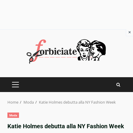
×
Skip
to
content
PRIMARY
MENU
Home
Moda
Katie Holmes debutta alla NY Fashion Week
Moda
Katie Holmes debutta alla NY Fashion Week