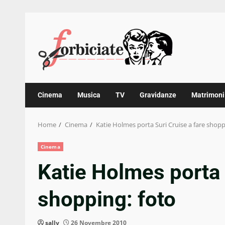
Skip
to
content
Cinema
Musica
TV
Gravidanze
Matrimoni
Home
Cinema
Katie Holmes porta Suri Cruise a fare shopp
Cinema
Katie Holmes porta 
shopping: foto
sally
26 Novembre 2010