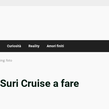
Curiosità
Reality
Amori finiti
ing: foto
Suri Cruise a fare