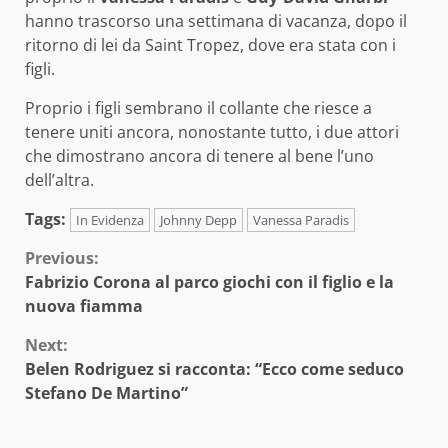
hanno trascorso una settimana di vacanza, dopo il
ritorno di lei da Saint Tropez, dove era stata con i
figli.
Proprio i figli sembrano il collante che riesce a
tenere uniti ancora, nonostante tutto, i due attori
che dimostrano ancora di tenere al bene l’uno
dell’altra.
Tags:
In Evidenza
Johnny Depp
Vanessa Paradis
Continue
Previous:
Fabrizio Corona al parco giochi con il figlio e la
Reading
nuova fiamma
Next:
Belen Rodriguez si racconta: “Ecco come seduco
Stefano De Martino”