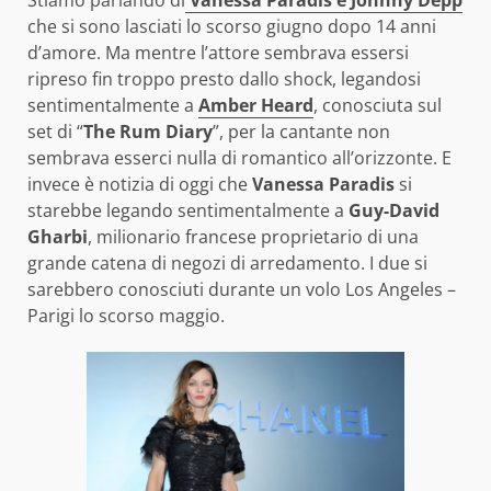
Stiamo parlando di
Vanessa Paradis e Johnny Depp
che si sono lasciati lo scorso giugno dopo 14 anni
d’amore. Ma mentre l’attore sembrava essersi
ripreso fin troppo presto dallo shock, legandosi
sentimentalmente a
Amber Heard
, conosciuta sul
set di “
The Rum Diary
”, per la cantante non
sembrava esserci nulla di romantico all’orizzonte. E
invece è notizia di oggi che
Vanessa Paradis
si
starebbe legando sentimentalmente a
Guy-David
Gharbi
, milionario francese proprietario di una
grande catena di negozi di arredamento. I due si
sarebbero conosciuti durante un volo Los Angeles –
Parigi lo scorso maggio.