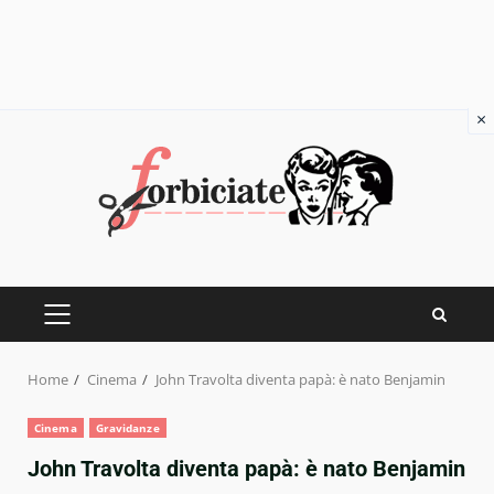
×
Skip
to
content
PRIMARY
MENU
Home
Cinema
John Travolta diventa papà: è nato Benjamin
Cinema
Gravidanze
John Travolta diventa papà: è nato Benjamin