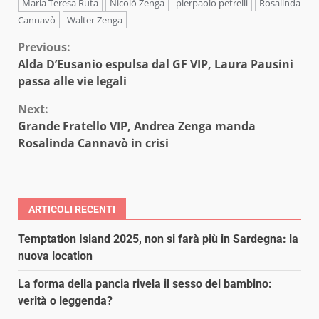
Maria Teresa Ruta
Nicolò Zenga
pierpaolo petrelli
Rosalinda
Cannavò
Walter Zenga
Continue
Previous:
Alda D’Eusanio espulsa dal GF VIP, Laura Pausini
Reading
passa alle vie legali
Next:
Grande Fratello VIP, Andrea Zenga manda
Rosalinda Cannavò in crisi
ARTICOLI RECENTI
Temptation Island 2025, non si farà più in Sardegna: la
nuova location
La forma della pancia rivela il sesso del bambino:
verità o leggenda?