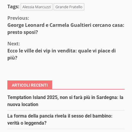
Tags:
Alessia Marcuzzi
Grande Fratello
Continue
Previous:
George Leonard e Carmela Gualtieri cercano casa:
Reading
presto sposi?
Next:
Ecco le ville dei vip in vendita: quale vi piace di
più?
ARTICOLI RECENTI
Temptation Island 2025, non si farà più in Sardegna: la
nuova location
La forma della pancia rivela il sesso del bambino:
verità o leggenda?