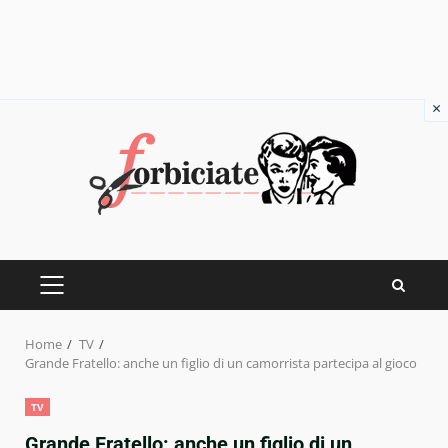
×
Skip
to
content
PRIMARY
MENU
Home
TV
Grande Fratello: anche un figlio di un camorrista partecipa al gioco
TV
Grande Fratello: anche un figlio di un