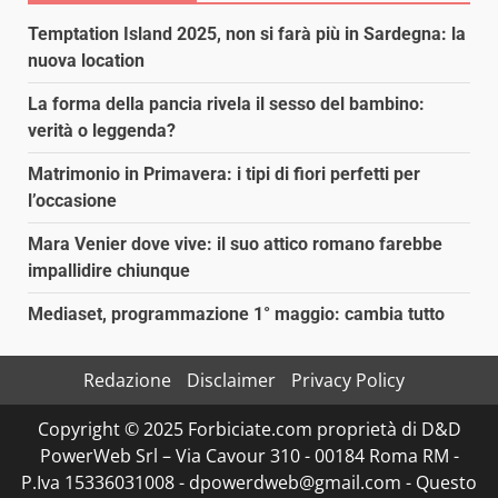
Temptation Island 2025, non si farà più in Sardegna: la
nuova location
La forma della pancia rivela il sesso del bambino:
verità o leggenda?
Matrimonio in Primavera: i tipi di fiori perfetti per
l’occasione
Mara Venier dove vive: il suo attico romano farebbe
impallidire chiunque
Mediaset, programmazione 1° maggio: cambia tutto
Redazione
Disclaimer
Privacy Policy
Copyright © 2025 Forbiciate.com proprietà di D&D
PowerWeb Srl – Via Cavour 310 - 00184 Roma RM -
P.Iva 15336031008 - dpowerdweb@gmail.com - Questo