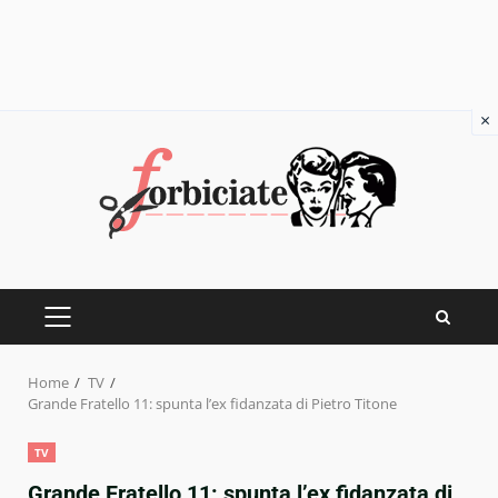
×
Skip
to
content
PRIMARY
MENU
Home
TV
Grande Fratello 11: spunta l’ex fidanzata di Pietro Titone
TV
Grande Fratello 11: spunta l’ex fidanzata di