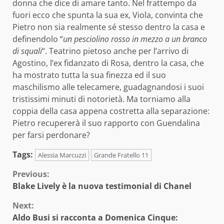
donna che dice di amare tanto. Nel frattempo da
fuori ecco che spunta la sua ex, Viola, convinta che
Pietro non sia realmente sé stesso dentro la casa e
definendolo “
un pesciolino rosso in mezzo a un branco
di squali
“. Teatrino pietoso anche per l’arrivo di
Agostino, l’ex fidanzato di Rosa, dentro la casa, che
ha mostrato tutta la sua finezza ed il suo
maschilismo alle telecamere, guadagnandosi i suoi
tristissimi minuti di notorietà. Ma torniamo alla
coppia della casa appena costretta alla separazione:
Pietro recupererà il suo rapporto con Guendalina
per farsi perdonare?
Tags:
Alessia Marcuzzi
Grande Fratello 11
Continue
Previous:
Blake Lively è la nuova testimonial di Chanel
Reading
Next:
Aldo Busi si racconta a Domenica Cinque: