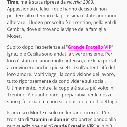
Time
, ma è stata ripresa da
Novella 2000
.
Appassionati e felici, i due hanno deciso di non
perdere altro tempo e la prossima estate andranno
all’altare. Il luogo prescelto è il Trentino, nella Val di
Cembra, dove si trovano le vigne della famiglia
Moser.
Subito dopo l’esperienza al “
Grande Fratello VIP
”
Ignazio e Cecilia sono andati a vivere insieme. Per
loro è stato un anno molto intenso, che li ha portati
a convincere anche i più scettici sull’autenticità del
loro amore. Molti viaggi, la condivisione del lavoro,
tutto rigorosamente da condividere sui social.
Ultimamente, inoltre, la coppia è stata più volte in
Trentino. A quanto pare i preparativi per le nozze
sono già iniziati ma non si conoscono molti dettagli.
Francesco Monte è solo un lontano ricordo. L’ex
tronista di “
Uomini e donne
” sta partecipando alla
nuova edizione del “
Grande Fratello VIP
” e in più