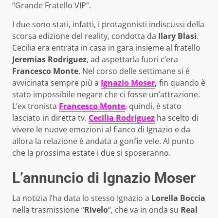
“Grande Fratello VIP”.
I due sono stati, infatti, i protagonisti indiscussi della
scorsa edizione del reality, condotta da
Ilary Blasi
.
Cecilia era entrata in casa in gara insieme al fratello
Jeremias Rodriguez
, ad aspettarla fuori c’era
Francesco Monte
. Nel corso delle settimane si è
avvicinata sempre più a
Ignazio Moser
,
fin quando è
stato impossibile negare che ci fosse un’attrazione.
L’ex tronista
Francesco Monte
, quindi, è stato
lasciato in diretta tv.
Cecilia Rodriguez
ha scelto di
vivere le nuove emozioni al fianco di Ignazio e da
allora la relazione è andata a gonfie vele. Al punto
che la prossima estate i due si sposeranno.
L’annuncio di Ignazio Moser
La notizia l’ha data lo stesso Ignazio a
Lorella Boccia
nella trasmissione “
Rivelo
“, che va in onda su
Real