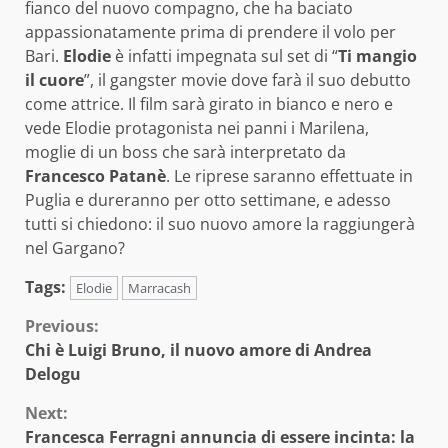
fianco del nuovo compagno, che ha baciato
appassionatamente prima di prendere il volo per
Bari.
Elodie
è infatti impegnata sul set di “
Ti mangio
il cuore
”, il gangster movie dove farà il suo debutto
come attrice. Il film sarà girato in bianco e nero e
vede Elodie protagonista nei panni i Marilena,
moglie di un boss che sarà interpretato da
Francesco Patanè
. Le riprese saranno effettuate in
Puglia e dureranno per otto settimane, e adesso
tutti si chiedono: il suo nuovo amore la raggiungerà
nel Gargano?
Tags:
Elodie
Marracash
Continue
Previous:
Chi è Luigi Bruno, il nuovo amore di Andrea
Reading
Delogu
Next:
Francesca Ferragni annuncia di essere incinta: la