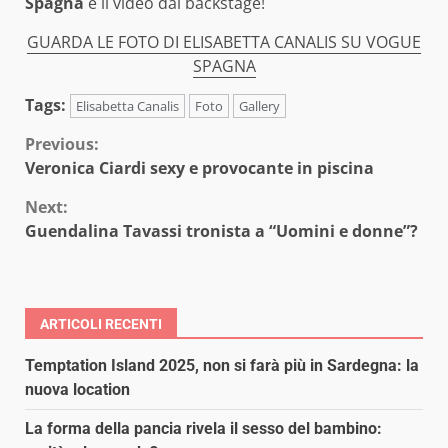
Spagna
e il video dal backstage!
GUARDA LE FOTO DI ELISABETTA CANALIS SU VOGUE
SPAGNA
Tags:
Elisabetta Canalis
Foto
Gallery
Continue
Previous:
Veronica Ciardi sexy e provocante in piscina
Reading
Next:
Guendalina Tavassi tronista a “Uomini e donne”?
ARTICOLI RECENTI
Temptation Island 2025, non si farà più in Sardegna: la
nuova location
La forma della pancia rivela il sesso del bambino: