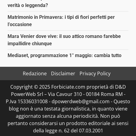
verità o leggenda?
Matrimonio in Primavera: i tipi di fiori perfetti per
l’occasione
Mara Venier dove vive: il suo attico romano farebbe
impallidire chiunque
Mediaset, programmazione 1° maggio: cambia tutto
Redazione
Disclaimer
Privacy Policy
Copyright © 2025 Forbiciate.com proprietà di D&D
PowerWeb Srl – Via Cavour 310 - 00184 Roma RM -
P.Iva 15336031008 - dpowerdweb@gmail.com - Questo
blog non è una testata giornalistica, in quanto viene
aggiornato senza alcuna periodicità. Non può
pertanto considerarsi un prodotto editoriale ai sensi
della legge n. 62 del 07.03.2001