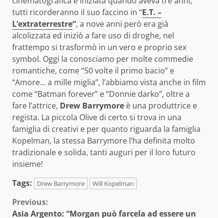
cinematografica è iniziata quando aveva tre anni,
tutti ricorderanno il suo faccino in “
E.T. –
L’extraterrestre
“
, a nove anni però era già
alcolizzata ed iniziò a fare uso di droghe, nel
frattempo si trasformò in un vero e proprio sex
symbol. Oggi la conosciamo per molte commedie
romantiche, come “50 volte il primo bacio” e
“Amore… a mille miglia”, l’abbiamo vista anche in film
come “Batman forever” e “Donnie darko”, oltre a
fare l’attrice,
Drew Barrymore
è una produttrice e
regista. La piccola Olive di certo si trova in una
famiglia di creativi e per quanto riguarda la famiglia
Kopelman, la stessa Barrymore l’ha definita molto
tradizionale e solida, tanti auguri per il loro futuro
insieme!
Tags:
Drew Barrymore
Will Kopelman
Continue
Previous:
Asia Argento: “Morgan può farcela ad essere un