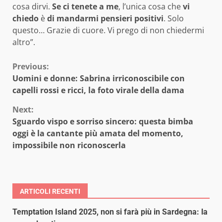
cosa dirvi.
Se ci tenete a me
, l’unica cosa che
vi
chiedo
è
di mandarmi pensieri positivi
. Solo
questo… Grazie di cuore. Vi prego di non chiedermi
altro”.
Continue
Previous:
Uomini e donne: Sabrina irriconoscibile con
Reading
capelli rossi e ricci, la foto virale della dama
Next:
Sguardo vispo e sorriso sincero: questa bimba
oggi è la cantante più amata del momento,
impossibile non riconoscerla
ARTICOLI RECENTI
Temptation Island 2025, non si farà più in Sardegna: la