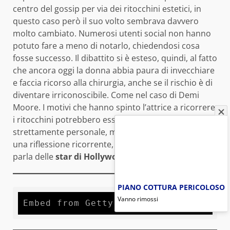
centro del gossip per via dei ritocchini estetici, in
questo caso però il suo volto sembrava davvero
molto cambiato. Numerosi utenti social non hanno
potuto fare a meno di notarlo, chiedendosi cosa
fosse successo. Il dibattito si è esteso, quindi, al fatto
che ancora oggi la donna abbia paura di invecchiare
e faccia ricorso alla chirurgia, anche se il rischio è di
diventare irriconoscibile. Come nel caso di Demi
Moore. I motivi che hanno spinto l’attrice a ricorrere
i ritocchini potrebbero essere altri, è una questione
strettamente personale, ma si tratta comunque di
una riflessione ricorrente, soprattutto quando si
parla delle
star di Hollywood
.
PIANO COTTURA PERICOLOSO
Vanno rimossi
Embed from Getty Images