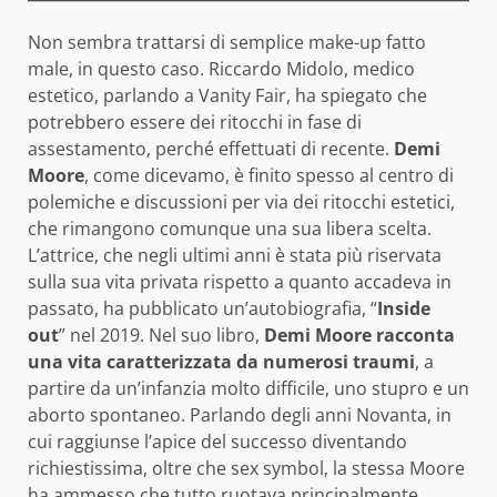
Non sembra trattarsi di semplice make-up fatto
male, in questo caso. Riccardo Midolo, medico
estetico, parlando a Vanity Fair, ha spiegato che
potrebbero essere dei ritocchi in fase di
assestamento, perché effettuati di recente.
Demi
Moore
, come dicevamo, è finito spesso al centro di
polemiche e discussioni per via dei ritocchi estetici,
che rimangono comunque una sua libera scelta.
L’attrice, che negli ultimi anni è stata più riservata
sulla sua vita privata rispetto a quanto accadeva in
passato, ha pubblicato un’autobiografia, “
Inside
out
” nel 2019. Nel suo libro,
Demi Moore racconta
una vita caratterizzata da numerosi traumi
, a
partire da un’infanzia molto difficile, uno stupro e un
aborto spontaneo. Parlando degli anni Novanta, in
cui raggiunse l’apice del successo diventando
richiestissima, oltre che sex symbol, la stessa Moore
ha ammesso che tutto ruotava principalmente