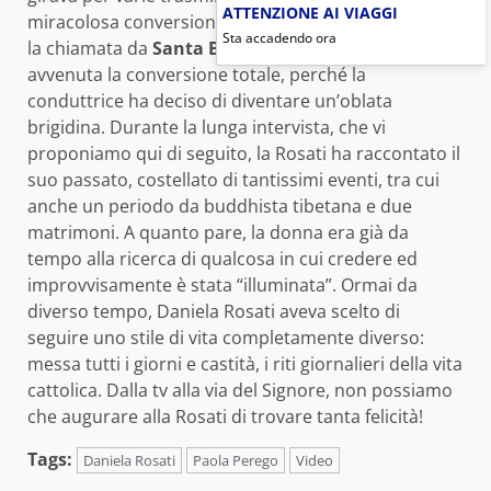
ATTENZIONE AI VIAGGI
miracolosa conversione, spiegando di aver ricevuto
Sta accadendo ora
la chiamata da
Santa Brigida
e lo scorso 17 marzo è
avvenuta la conversione totale, perché la
conduttrice ha deciso di diventare un’oblata
brigidina. Durante la lunga intervista, che vi
proponiamo qui di seguito, la Rosati ha raccontato il
suo passato, costellato di tantissimi eventi, tra cui
anche un periodo da buddhista tibetana e due
matrimoni. A quanto pare, la donna era già da
tempo alla ricerca di qualcosa in cui credere ed
improvvisamente è stata “illuminata”. Ormai da
diverso tempo, Daniela Rosati aveva scelto di
seguire uno stile di vita completamente diverso:
messa tutti i giorni e castità, i riti giornalieri della vita
cattolica. Dalla tv alla via del Signore, non possiamo
che augurare alla Rosati di trovare tanta felicità!
Tags:
Daniela Rosati
Paola Perego
Video