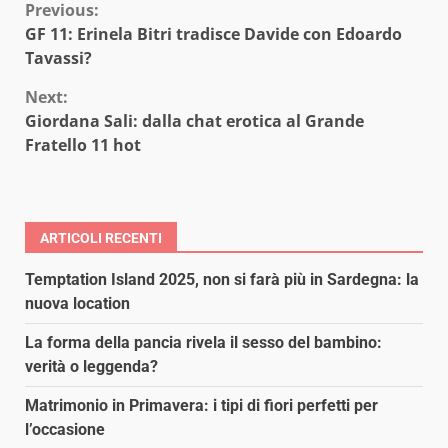
Continue
Previous:
GF 11: Erinela Bitri tradisce Davide con Edoardo
Reading
Tavassi?
Next:
Giordana Sali: dalla chat erotica al Grande
Fratello 11 hot
ARTICOLI RECENTI
Temptation Island 2025, non si farà più in Sardegna: la
nuova location
La forma della pancia rivela il sesso del bambino:
verità o leggenda?
Matrimonio in Primavera: i tipi di fiori perfetti per
l’occasione