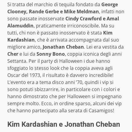
Si tratta del marchio di tequila fondato da
George
Clooney, Rande Gerbe e Mike Meldman
, infatti non
sono passate inosservate
Cindy Crawford e Amal
Alamuddin
, praticamente irriconoscibile. Ma su
tutti, chi non è passato inosservato è stata
Kim
Kardashian
, che è arrivata accompagnata dal suo
migliore amico,
Jonathan Cheban
. Lei era vestita da
Cher
e lui da
Sonny Bono
, coppia iconica degli anni
Settanta. Per il party di Halloween i due hanno
sfoggiato lo stesso look che la coppia aveva agli
Oscar del 1973, il risultato è davvero incredibile!
L’evento era a tema disco anni ’70, quindi i vip si
sono potuti sbizzarrire, in particolare con i colori e
hanno dimostrato che per Halloween si impegnano
sempre molto. Ecco, in ordine sparso, alcuni dei vip
che hanno partecipato alla serata di Casamigos!
Kim Kardashian e Jonathan Cheban