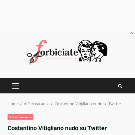
×
Skip
to
content
PRIMARY
MENU
Home
VIP in vacanza
Costantino Vitigliano nudo su Twitter
VIP in vacanza
Costantino Vitigliano nudo su Twitter