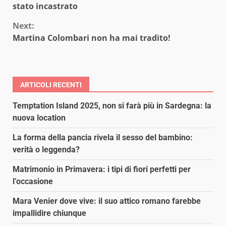
Reading
stato incastrato
Next:
Martina Colombari non ha mai tradito!
ARTICOLI RECENTI
Temptation Island 2025, non si farà più in Sardegna: la
nuova location
La forma della pancia rivela il sesso del bambino:
verità o leggenda?
Matrimonio in Primavera: i tipi di fiori perfetti per
l’occasione
Mara Venier dove vive: il suo attico romano farebbe
impallidire chiunque