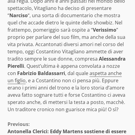
alla regia. Dopo anni e anni passati nel mondo dello
spettacolo, Vitagliano ha deciso di presentare
“
Narciso
“, una sorta di documentario che mostra
quel che accade dietro le quinte dello showbiz. Nel
frattempo, pomeriggio sarà ospite a “
Verissimo
”
proprio per parlare del suo film, ma anche della sua
vita privata. Accantonati diversi amori nel corso del
tempo, oggi Costantino Vitagliano ammette di aver
tradito sempre le sue donne, compresa
Alessandra
Pierelli
. Quest’ultima è appena convolata a nozze
con
Fabrizio Baldassarri
, dal quale
aspetta anche
un figlio
, e a Costantino non ci pensa più. Eppure
erano i primi anni del trono e la loro storia d’amore
aveva fatto sognare tutti e forse Costantino ci aveva
sperato anche, di mettersi la testa a posto, macchè.
Un traditore cronico non guarisce mica più! O sì?
Continue
Previous:
Antonella Clerici: Eddy Martens sostiene di essere