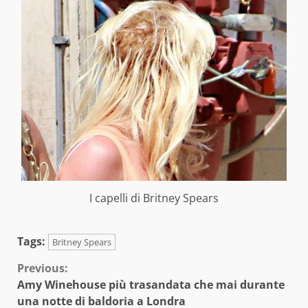
I capelli di Britney Spears
Tags:
Britney Spears
Continue
Previous:
Amy Winehouse più trasandata che mai durante
Reading
una notte di baldoria a Londra