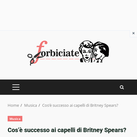
×
Skip
to
content
PRIMARY
MENU
Home
Musica
Cos’è successo ai capelli di Britney Spears?
Musica
Cos’è successo ai capelli di Britney Spears?