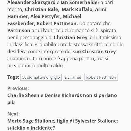
Alexander Skarsgard
e
Ian Somerhalder
a pari
merito
,
Christian Bale, Mark Ruffalo, Armi
Hammer, Alex Pettyfer, Michael
Fassbender, Robert Pattinson
.
Da notare che
Pattinson
a cui l’autrice del romanzo si è ispirata
per il personaggio di
Christian Grey
, è l’ultimissimo
in classifica. Probabilmente la stessa scrittrice non lo
desidera come interprete del suo
Christian Grey
.
Insomma il toto nome è appena partito, ma si
preannuncia molto caldo.
Tags:
50 sfumature di grigio
E.L. James
Robert Pattinson
Continue
Previous:
Charlie Sheen e Denise Richards non si parlano
Reading
più
Next:
Morto Sage Stallone, figlio di Sylvester Stallone:
suicidio o incidente?