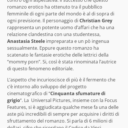
contro ogni aspettativa. Il successo che questo
romanzo erotico ha ottenuto tra il pubbllico
femminile di ogni parte del mondo è al di sopra di
ogni previsione. Il personaggio di
Christian Grey
rappresenta un potente uomo d’affari che ha una
relazione clandestina con una studentessa,
Anastasia Steele
impreparata e un pò ingenua
sessualmente. Eppure questo romanzo ha
scatenato le fantasie erotiche delle lettrici della
“mommy porn”. Si, così è stata rinominata l’autrice
di questo fenomeno editoriale.
L’aspetto che incurioscisce di più è il fermento che
c’è intorno allo sviluppo del progetto
cinematografico di “
Cinquanta sfumature di
grigio
“. La Universal Pictures, insieme con la Focus
Features, si è aggiudicata qualche mese fa una delle
aste più incredibili di sempre per acquisire i diritti di
sfruttamento del romanzo. Si parla di 6 milioni di
dollari, cifre che ricordano il Codice da Vinci.