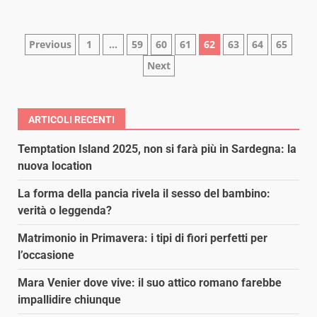
Paginazione
Previous
1
…
59
60
61
62
63
64
65
Next
degli
articoli
ARTICOLI RECENTI
Temptation Island 2025, non si farà più in Sardegna: la
nuova location
La forma della pancia rivela il sesso del bambino:
verità o leggenda?
Matrimonio in Primavera: i tipi di fiori perfetti per
l’occasione
Mara Venier dove vive: il suo attico romano farebbe
impallidire chiunque