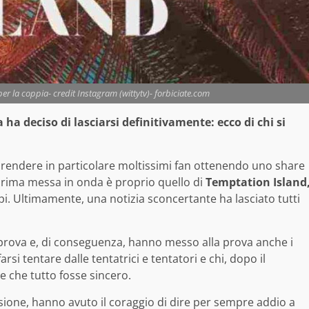
 per la coppia- credit Instagram (wittytv)- forbiciate.com
a deciso di lasciarsi definitivamente: ecco di chi si
rprendere in particolare moltissimi fan ottenendo uno share
prima messa in onda è proprio quello di
Temptation Island
pi. Ultimamente, una notizia sconcertante ha lasciato tutti
prova e, di conseguenza, hanno messo alla prova anche i
rsi tentare dalle tentatrici e tentatori e chi, dopo il
 che tutto fosse sincero.
ssione, hanno avuto il coraggio di dire per sempre addio a