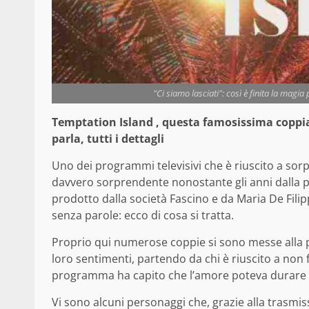
"Ci siamo lasciati": così è finita la magia
Temptation Island , questa famosissima coppia h
parla, tutti i dettagli
Uno dei programmi televisivi che è riuscito a so
davvero sorprendente nonostante gli anni dalla 
prodotto dalla società Fascino e da Maria De Filip
senza parole: ecco di cosa si tratta.
Proprio qui numerose coppie si sono messe alla 
loro sentimenti, partendo da chi è riuscito a non fa
programma ha capito che l’amore poteva durare e
Vi sono alcuni personaggi che, grazie alla trasmi