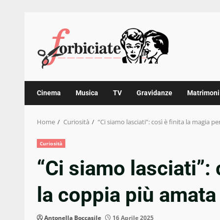
Skip
to
content
Cinema
Musica
TV
Gravidanze
Matrimoni
Home
Curiosità
“Ci siamo lasciati”: così è finita la magia 
Curiosità
“Ci siamo lasciati”: 
la coppia più amata
Antonella Boccasile
16 Aprile 2025