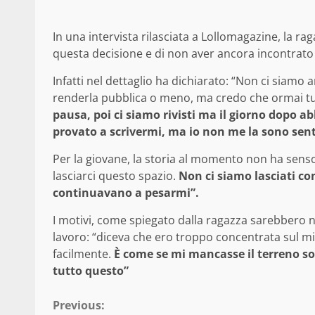
In una intervista rilasciata a Lollomagazine, la r
questa decisione e di non aver ancora incontrato
Infatti nel dettaglio ha dichiarato: “Non ci siamo
renderla pubblica o meno, ma credo che ormai tu
pausa, poi ci siamo rivisti ma il giorno dopo ab
provato a scrivermi, ma io non me la sono sent
Per la giovane, la storia al momento non ha senso 
lasciarci questo spazio.
Non ci siamo lasciati c
continuavano a pesarmi”.
I motivi, come spiegato dalla ragazza sarebbero n
lavoro: “diceva che ero troppo concentrata sul mi
facilmente.
È come se mi mancasse il terreno so
tutto questo”
Continue
Previous: