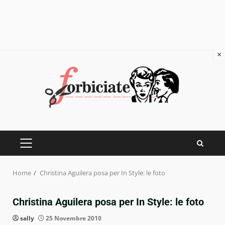
×
Skip
to
content
PRIMARY
MENU
Home
Christina Aguilera posa per In Style: le foto
Christina Aguilera posa per In Style: le foto
sally
25 Novembre 2010