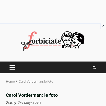
×
Skip
to
content
PRIMARY
MENU
Home
Carol Vorderman: le foto
Carol Vorderman: le foto
sally
9 Giugno 2011