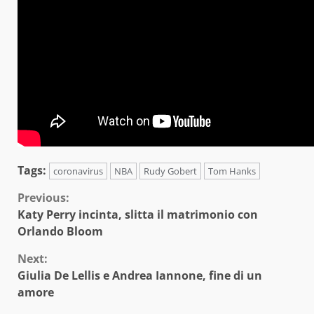
Tags:
coronavirus
NBA
Rudy Gobert
Tom Hanks
Continue
Previous:
Katy Perry incinta, slitta il matrimonio con
Reading
Orlando Bloom
Next:
Giulia De Lellis e Andrea Iannone, fine di un
amore