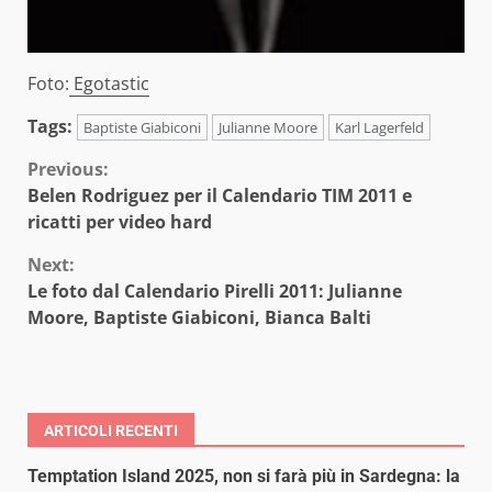
Foto:
Egotastic
Tags:
Baptiste Giabiconi
Julianne Moore
Karl Lagerfeld
Continue
Previous:
Belen Rodriguez per il Calendario TIM 2011 e
Reading
ricatti per video hard
Next:
Le foto dal Calendario Pirelli 2011: Julianne
Moore, Baptiste Giabiconi, Bianca Balti
ARTICOLI RECENTI
Temptation Island 2025, non si farà più in Sardegna: la