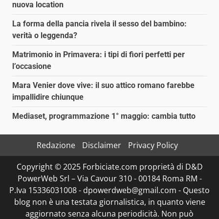
nuova location
La forma della pancia rivela il sesso del bambino:
verità o leggenda?
Matrimonio in Primavera: i tipi di fiori perfetti per
l’occasione
Mara Venier dove vive: il suo attico romano farebbe
impallidire chiunque
Mediaset, programmazione 1° maggio: cambia tutto
Redazione
Disclaimer
Privacy Policy
Copyright © 2025 Forbiciate.com proprietà di D&D
PowerWeb Srl – Via Cavour 310 - 00184 Roma RM -
P.Iva 15336031008 - dpowerdweb@gmail.com - Questo
blog non è una testata giornalistica, in quanto viene
aggiornato senza alcuna periodicità. Non può