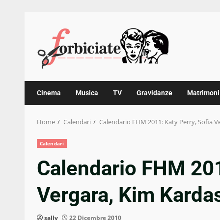
Skip
to
content
Cinema
Musica
TV
Gravidanze
Matrimoni
Home
Calendari
Calendario FHM 2011: Katy Perry, Sofia V
Calendari
Calendario FHM 2011
Vergara, Kim Karda
sally
22 Dicembre 2010