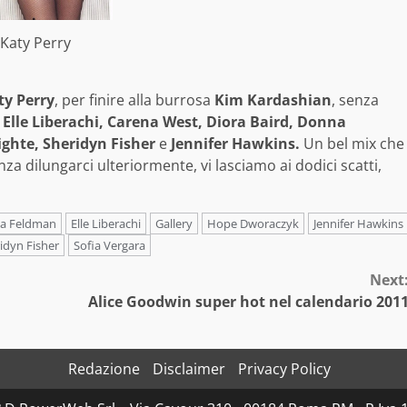
Katy Perry
ty Perry
, per finire alla burrosa
Kim Kardashian
, senza
 Elle Liberachi, Carena West, Diora Baird, Donna
ghte, Sheridyn Fisher
e
Jennifer Hawkins.
Un bel mix che
za dilungarci ulteriormente, vi lasciamo ai dodici scatti,
a Feldman
Elle Liberachi
Gallery
Hope Dworaczyk
Jennifer Hawkins
idyn Fisher
Sofia Vergara
Next
Alice Goodwin super hot nel calendario 201
Redazione
Disclaimer
Privacy Policy