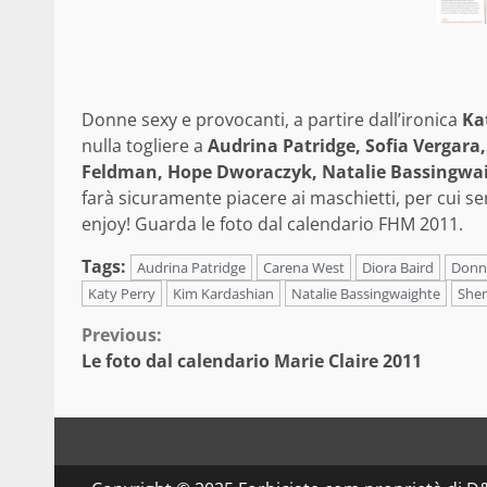
Donne sexy e provocanti, a partire dall’ironica
Ka
nulla togliere a
Audrina Patridge, Sofia Vergara,
Feldman, Hope Dworaczyk, Natalie Bassingwai
farà sicuramente piacere ai maschietti, per cui sen
enjoy!
Guarda le foto dal calendario FHM 2011.
Tags:
Audrina Patridge
Carena West
Diora Baird
Donn
Katy Perry
Kim Kardashian
Natalie Bassingwaighte
Sher
Continue
Previous:
Le foto dal calendario Marie Claire 2011
Reading