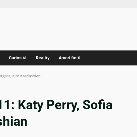
Curiosità
Reality
Amori finiti
ergara, Kim Kardashian
: Katy Perry, Sofia
shian