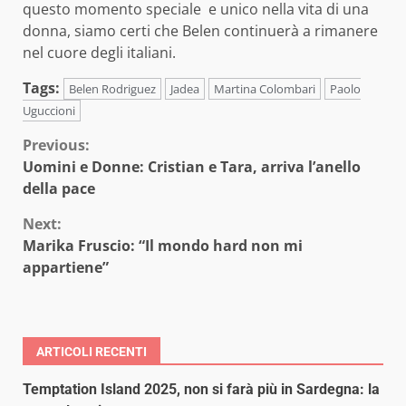
questo momento speciale e unico nella vita di una
donna, siamo certi che Belen continuerà a rimanere
nel cuore degli italiani.
Tags:
Belen Rodriguez
Jadea
Martina Colombari
Paolo
Uguccioni
Continue
Previous:
Uomini e Donne: Cristian e Tara, arriva l’anello
Reading
della pace
Next:
Marika Fruscio: “Il mondo hard non mi
appartiene”
ARTICOLI RECENTI
Temptation Island 2025, non si farà più in Sardegna: la