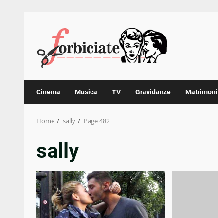
Skip
to
content
Cinema
Musica
TV
Gravidanze
Matrimoni
Home
sally
Page 482
sally