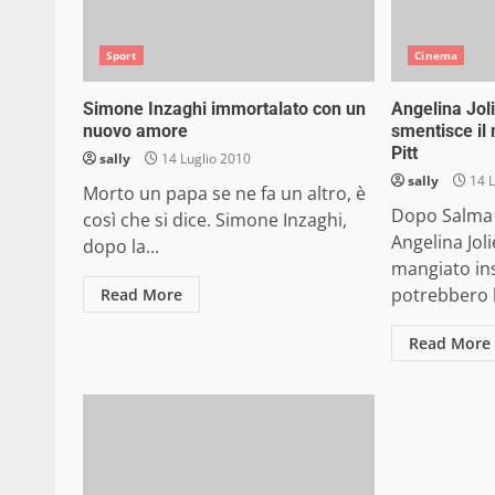
Sport
Cinema
Simone Inzaghi immortalato con un
Angelina Joli
nuovo amore
smentisce il
Pitt
sally
14 Luglio 2010
sally
14 L
Morto un papa se ne fa un altro, è
Dopo Salma
così che si dice. Simone Inzaghi,
Angelina Joli
dopo la...
mangiato inse
potrebbero l
Read More
Read More