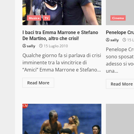
Musica
TV
Cinema
I baci tra Emma Marrone e Stefano
Penelope Cru
De Martino, altro che crisi!
sally
15 L
sally
15 Luglio 2010
Penelope Cru
Qualche giorno fa si parlava di crisi
sono sposati
imminente tra la vincitrice di
adesso si vo
“Amici” Emma Marrone e Stefano...
una...
Read More
Read More