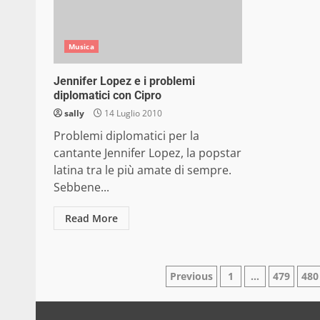
Musica
Jennifer Lopez e i problemi
diplomatici con Cipro
sally
14 Luglio 2010
Problemi diplomatici per la
cantante Jennifer Lopez, la popstar
latina tra le più amate di sempre.
Sebbene...
Read More
Paginazione
Previous
1
…
479
480
degli