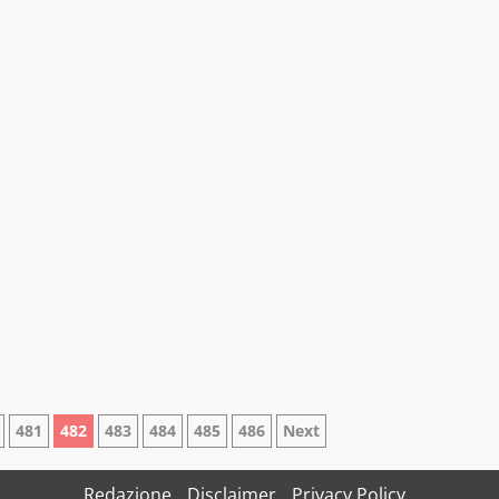
481
482
483
484
485
486
Next
Redazione
Disclaimer
Privacy Policy