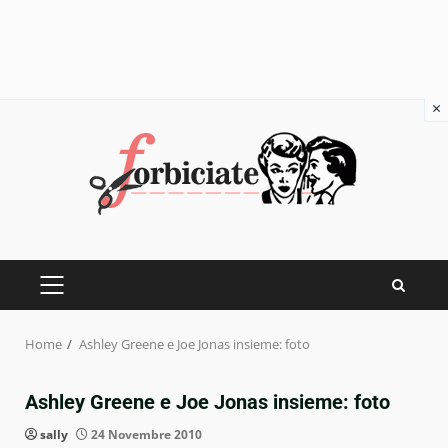
×
Skip
to
content
PRIMARY
MENU
Home
Ashley Greene e Joe Jonas insieme: foto
Ashley Greene e Joe Jonas insieme: foto
sally
24 Novembre 2010