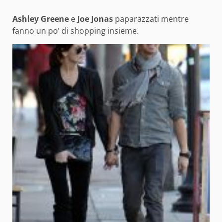
Ashley Greene
e
Joe Jonas
paparazzati mentre
fanno un po’ di shopping insieme.