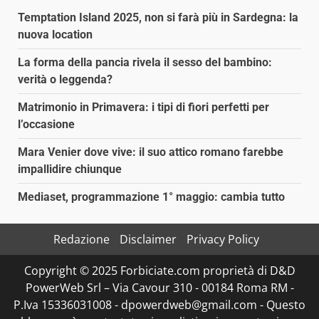
Temptation Island 2025, non si farà più in Sardegna: la
nuova location
La forma della pancia rivela il sesso del bambino:
verità o leggenda?
Matrimonio in Primavera: i tipi di fiori perfetti per
l’occasione
Mara Venier dove vive: il suo attico romano farebbe
impallidire chiunque
Mediaset, programmazione 1° maggio: cambia tutto
Redazione
Disclaimer
Privacy Policy
Copyright © 2025 Forbiciate.com proprietà di D&D
PowerWeb Srl – Via Cavour 310 - 00184 Roma RM -
P.Iva 15336031008 - dpowerdweb@gmail.com - Questo