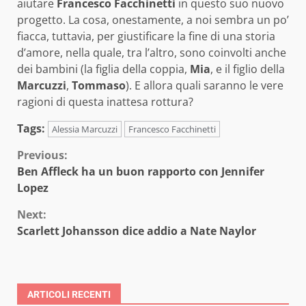
aiutare
Francesco Facchinetti
in questo suo nuovo
progetto. La cosa, onestamente, a noi sembra un po’
fiacca, tuttavia, per giustificare la fine di una storia
d’amore, nella quale, tra l’altro, sono coinvolti anche
dei bambini (la figlia della coppia,
Mia
, e il figlio della
Marcuzzi
,
Tommaso
). E allora quali saranno le vere
ragioni di questa inattesa rottura?
Tags:
Alessia Marcuzzi
Francesco Facchinetti
Continue
Previous:
Ben Affleck ha un buon rapporto con Jennifer
Reading
Lopez
Next:
Scarlett Johansson dice addio a Nate Naylor
ARTICOLI RECENTI