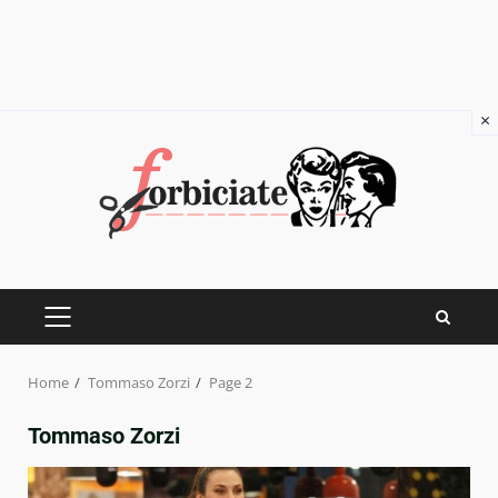
×
Skip
to
content
PRIMARY
MENU
Home
Tommaso Zorzi
Page 2
Tommaso Zorzi