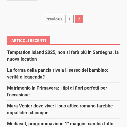
Paginazione
Previous
1
2
degli
articoli
ARTICOLI RECENTI
Temptation Island 2025, non si farà più in Sardegna: la
nuova location
La forma della pancia rivela il sesso del bambino:
verità o leggenda?
Matrimonio in Primavera: i tipi di fiori perfetti per
l’occasione
Mara Venier dove vive: il suo attico romano farebbe
impallidire chiunque
Mediaset, programmazione 1° maggio: cambia tutto